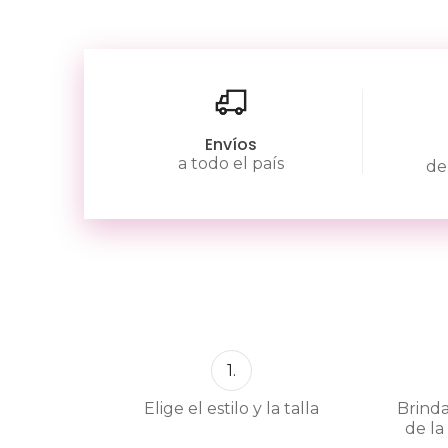
Envíos
a todo el país
de
1.
Elige el estilo y la talla
Brinda
de la