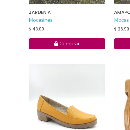
JARDENIA
AMAPO
Mocasines
Mocasi
$ 43.00
$ 26.99
Comprar