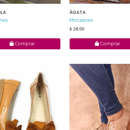
LA
ÁGATA
nes
Mocasines
$ 28.00
Comprar
Comprar