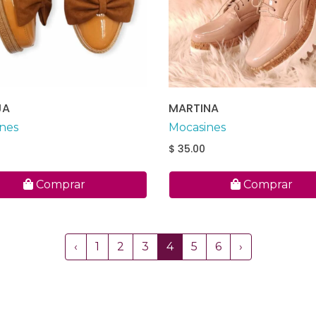
JA
MARTINA
nes
Mocasines
$ 35.00
Comprar
Comprar
‹
1
2
3
4
5
6
›