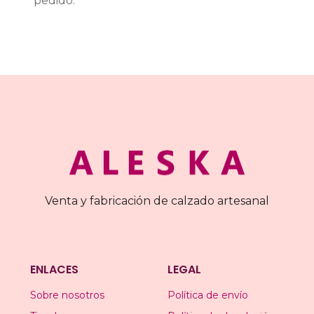
pedido.
Venta y fabricación de calzado artesanal
ENLACES
LEGAL
Sobre nosotros
Política de envío