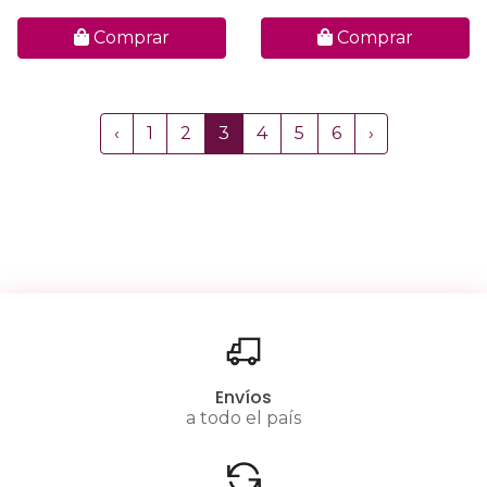
Comprar
Comprar
‹
1
2
3
4
5
6
›
Envíos
a todo el país